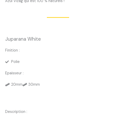
Azul Vizag qui est 100 % naturels !
Juparana White
Finition :
Polie
Epaisseur :
20mm
30mm
Description :