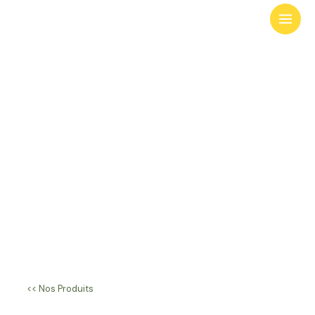
Aller
au
contenu
Quartzite
<< Nos Produits